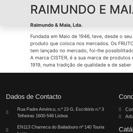
RAIMUNDO E MAI
Raimundo & Maia, Lda.
Fundada em Maio de 1946, teve, desde o seu
produto que coloca nos mercados. Os FRUTOS
tem lançado no mercado, foi-lhe possibilitad
A marca CISTER, é a sua marca de produtos 
1919, numa tradição de qualidade e de saber
Dados de Contacto
Cond
Rua Padre Américo, n.º 23 G, Escritório n.º 3
Con
Telheiras 1600-548 Lisboa
Arb
EN113 Charneca do Bailadouro nº 140 Touria
Catá