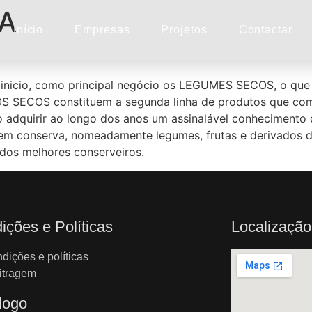
A
Início
Empresas
Projetos
Contactar
 inicio, como principal negócio os LEGUMES SECOS, o que
 SECOS constituem a segunda linha de produtos que come
o adquirir ao longo dos anos um assinalável conhecimento 
em conserva, nomeadamente legumes, frutas e derivados 
 dos melhores conserveiros.
ições e Políticas
Localização
dições e políticas
itragem
logo