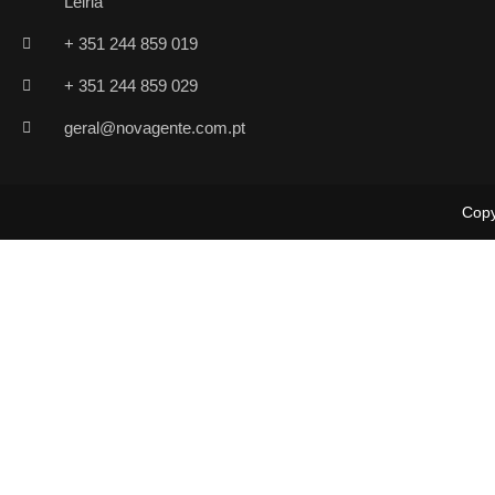
Leiria
+ 351 244 859 019
+ 351 244 859 029
geral@novagente.com.pt
Copy