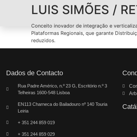
LUIS SIMÕES / R
Conceito inovador de integração e verticaliza
Plataformas Regionais, que garante Distribui
reduzidos.
Dados de Contacto
Cond
Rua Padre Américo, n.º 23 G, Escritório n.º 3
Con
Telheiras 1600-548 Lisboa
Arb
EN113 Charneca do Bailadouro nº 140 Touria
Catá
Leiria
+ 351 244 859 019
+ 351 244 859 029