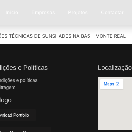
Início
Empresas
Projetos
Contactar
ES TÉCNICAS DE SUNSHADES NA BA5 – MONTE REAL
ições e Políticas
Localização
dições e políticas
itragem
logo
nload Portfolio