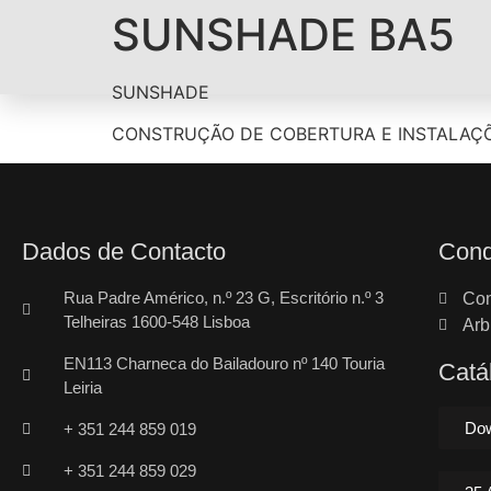
SUNSHADE BA5
SUNSHADE
CONSTRUÇÃO DE COBERTURA E INSTALAÇÕ
Dados de Contacto
Cond
Rua Padre Américo, n.º 23 G, Escritório n.º 3
Con
Telheiras 1600-548 Lisboa
Arb
EN113 Charneca do Bailadouro nº 140 Touria
Catá
Leiria
Dow
+ 351 244 859 019
+ 351 244 859 029