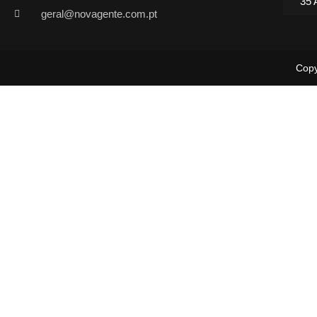
35 
geral@novagente.com.pt
Copy