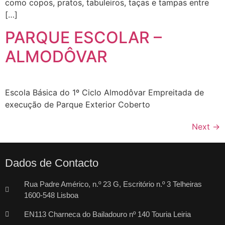
como copos, pratos, tabuleiros, taças e tampas entre
[…]
PARQUE ESCOLAR –
ALMODÔVAR
Escola Básica do 1º Ciclo Almodôvar Empreitada de
execução de Parque Exterior Coberto
Next
→
Dados de Contacto
Rua Padre Américo, n.º 23 G, Escritório n.º 3 Telheiras
1600-548 Lisboa
EN113 Charneca do Bailadouro nº 140 Touria Leiria